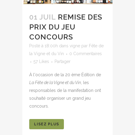
01 JUIL
REMISE DES
PRIX DU JEU
CONCOURS
Posté à 18:00h
dans
vigne
par
Fête de
la Vigne et du Vin
0 Commentaires
57
Likes
Partager
À l'occasion de la 20 ème Édition de
La Fête de la Vigne et du Vin
, les
responsables de la manifestation ont
souhaité organiser un grand jeu
concours.
LISEZ PLUS