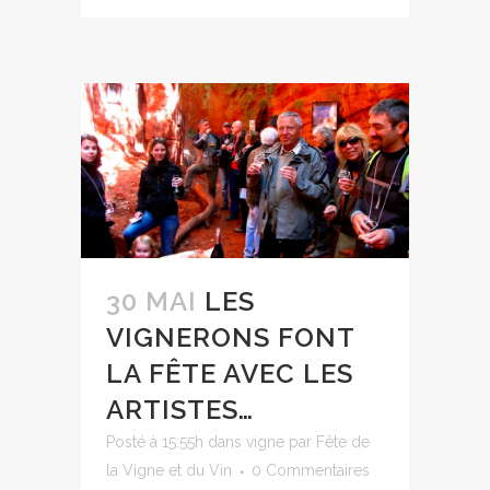
30 MAI
LES
VIGNERONS FONT
LA FÊTE AVEC LES
ARTISTES…
Posté à 15:55h
dans
vigne
par
Fête de
la Vigne et du Vin
0 Commentaires