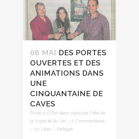
06 MAI
DES PORTES
OUVERTES ET DES
ANIMATIONS DANS
UNE
CINQUANTAINE DE
CAVES
Posté à 17:01h
dans
vigne
par
Fête de
la Vigne et du Vin
0 Commentaires
92
Likes
Partager