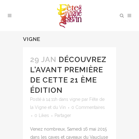
VIGNE
29 JAN
DÉCOUVREZ
L'AVANT PREMIÈRE
DE CETTE 21 ÈME
ÉDITION
Posté à 14:11h
dans
vigne
par
Fête de
la Vigne et du Vin
0 Commentaires
0
Likes
Partager
Venez nombreux, Samedi 16 mai 2015
dans les caves et caveaux du Vaucluse