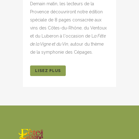
Demain matin, les lecteurs de la
Provence découvriront notre édition
spéciale de 8 pages consacrée aux
vins des Côtes-du-Rhône, du Ventoux
et du Luberon à l'occasion de L
a Fête
de la Vigne et du Vin
, autour du thème
de la symphonie des Cépages.
LISEZ PLUS