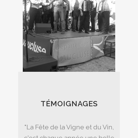
TÉMOIGNAGES
élèbre
"La Fête de la Vigne et du Vin,
"Gigo
usieurs
c'est chaque année une belle
depuis