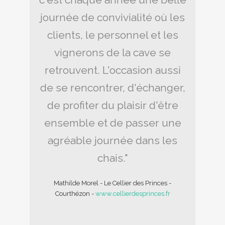
igne et
journée de convivialité où les
années
ajeur
clients, le personnel et les
du v
 Cette
vignerons de la cave se
cher 
ale et
retrouvent. L'occasion aussi
manif
emble
de se rencontrer, d'échanger,
chal
mbreux
de profiter du plaisir d'être
chaqu
 et du
ensemble et de passer une
amour
 suit le
agréable journée dans les
vin. Ch
 c’est
chais."
jeudi
nos «
l’op
Mathilde Morel - Le Cellier des Princes -
 » de
arti
Courthézon
-
www.cellierdesprinces.fr
re, leur
partage