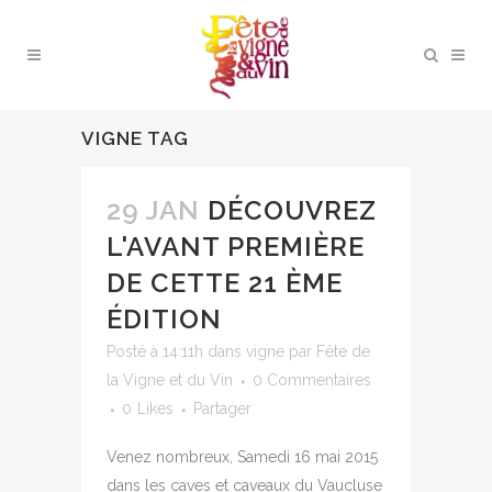
VIGNE TAG
29 JAN
DÉCOUVREZ
L'AVANT PREMIÈRE
DE CETTE 21 ÈME
ÉDITION
Posté à 14:11h
dans
vigne
par
Fête de
la Vigne et du Vin
0 Commentaires
0
Likes
Partager
Venez nombreux, Samedi 16 mai 2015
dans les caves et caveaux du Vaucluse