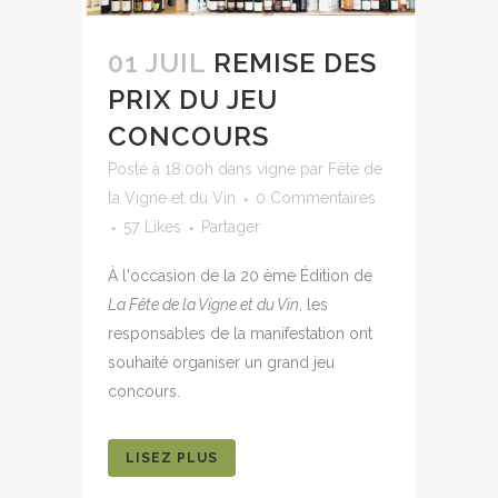
01 JUIL
REMISE DES
PRIX DU JEU
CONCOURS
Posté à 18:00h
dans
vigne
par
Fête de
la Vigne et du Vin
0 Commentaires
57
Likes
Partager
À l'occasion de la 20 ème Édition de
La Fête de la Vigne et du Vin
, les
responsables de la manifestation ont
souhaité organiser un grand jeu
concours.
LISEZ PLUS