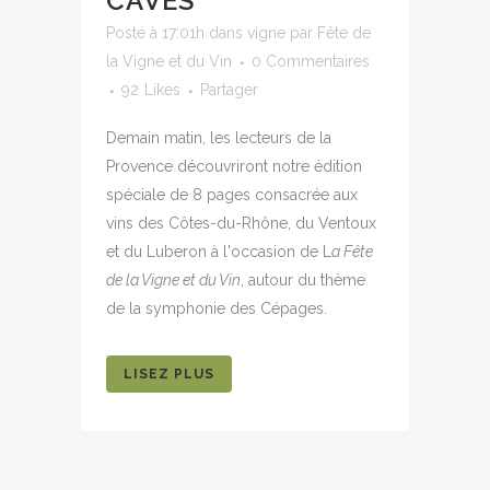
CAVES
Posté à 17:01h
dans
vigne
par
Fête de
la Vigne et du Vin
0 Commentaires
92
Likes
Partager
Demain matin, les lecteurs de la
Provence découvriront notre édition
spéciale de 8 pages consacrée aux
vins des Côtes-du-Rhône, du Ventoux
et du Luberon à l'occasion de L
a Fête
de la Vigne et du Vin
, autour du thème
de la symphonie des Cépages.
LISEZ PLUS